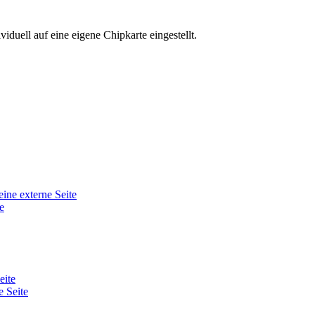
viduell auf eine eigene Chipkarte eingestellt.
eine externe Seite
e
eite
e Seite