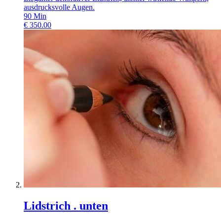
ausdrucksvolle Augen.
90
Min
€
350.00
Lidstrich . unten